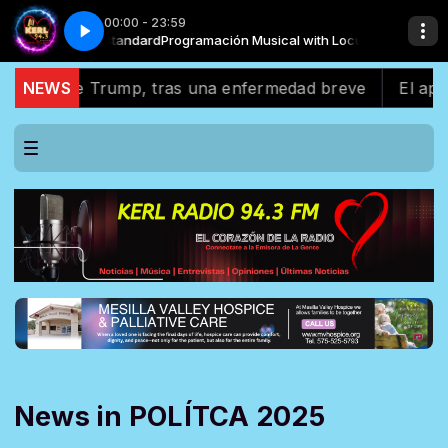
00:00 - 23:59
 Locutor standard
 Sol)
Juan Gabriel_ (Gracias al Sol)
Programación Musical with Locutor standard
de Trump, tras una enfermedad breve
NEWS
El apoyo latin
News in POLÍTCA 2025