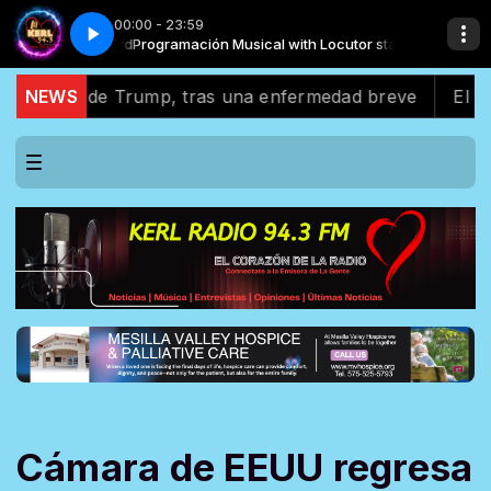
00:00 - 23:59
utor standard
biana
Sabor Latino - Cumbia Colombiana
Programación Musical with Locutor standard
ado de Trump, tras una enfermedad breve
NEWS
El apoyo la
Cámara de EEUU regresa