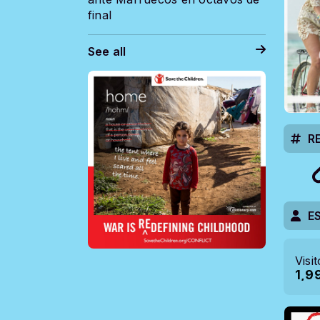
final
See all
R
E
Visi
1,9