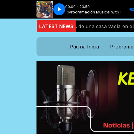
00:00 - 23:59
Programación Musical with Locutor stan
Los Bukis - Quiereme
Los Buki
n árbol detrás de una casa vacía en el estado de Missis
LATEST NEWS
Página Inicial
Programa