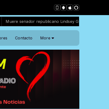
r republicano Lindsey Graham, estrecho aliado de Trum
ores
Contacto
More