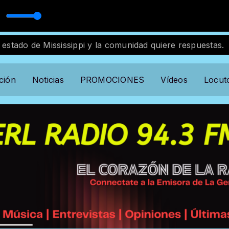
dard
s - Quiereme
Programación Musical with Locutor standard
sippi y la comunidad quiere respuestas.
Muere senado
ción
Noticias
PROMOCIONES
Vídeos
Locut