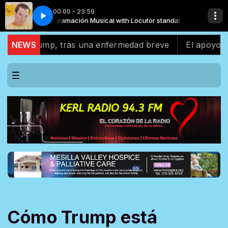
00:00 - 23:59
tandard
Juan Gabriel - Te Lo Pido por Favor
Programación Musical with Locutor standard
 Trump, tras una enfermedad breve
NEWS
El apoyo latino a
Cómo Trump está