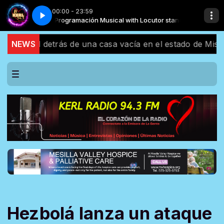
00:00 - 23:59
tor standard
cia
Cuando di contigo_Carlos Garcia
Programación Musical with Locutor standard
bol detrás de una casa vacía en el estado de Mississippi
NEWS
Hezbolá lanza un ataque