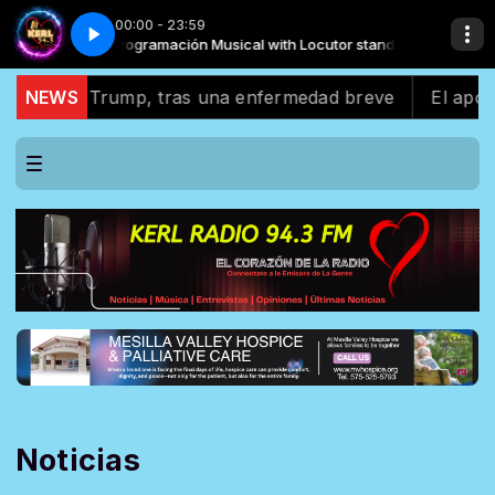
00:00 - 23:59
standard
a
Sabor Latino - Cumbia Colombiana
Programación Musical with Locutor standard
e Trump, tras una enfermedad breve
NEWS
El apoyo latino 
Noticias