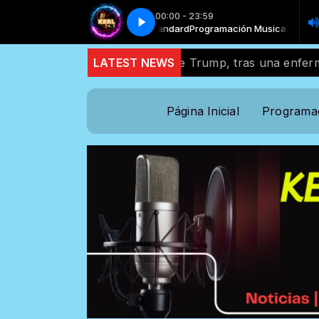
00:00 - 23:59
Musical with Locutor standard
nson estrena - Allí Me Enamoré
Phil Robinson estrena - Allí Me Enamoré
Programación Musical with Locutor stand
 estrecho aliado de Trump, tras una enfermedad breve
LATEST NEWS
Página Inicial
Programa