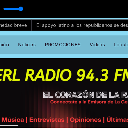
ard
El apoyo latino a los republicanos se desvanece en EE
ción
Noticias
PROMOCIONES
Vídeos
Locut