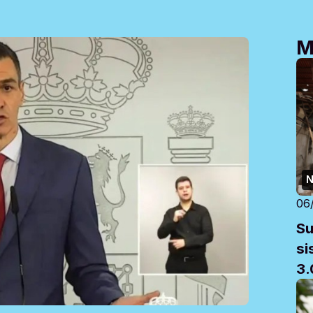
M
N
06
Su
si
3.