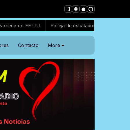
.UU.
Pareja de escaladores arrestada tras escalar an
ores
Contacto
More