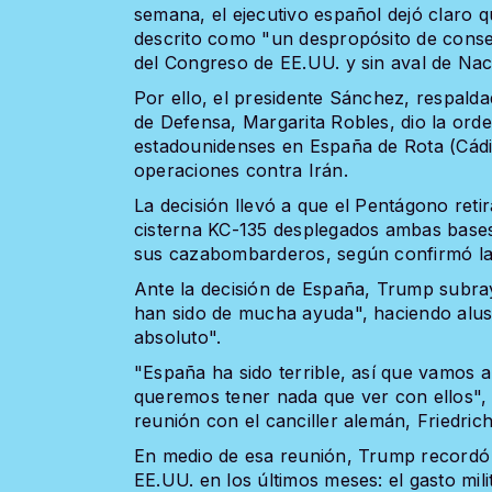
semana, el ejecutivo español dejó claro q
descrito como "un despropósito de conse
del Congreso de EE.UU. y sin aval de Nac
Por ello, el presidente Sánchez, respaldad
de Defensa, Margarita Robles, dio la orde
estadounidenses en España de Rota (Cádiz
operaciones contra Irán.
La decisión llevó a que el Pentágono reti
cisterna KC-135 desplegados ambas bases 
sus cazabombarderos, según confirmó la 
Ante la decisión de España, Trump subra
han sido de mucha ayuda", haciendo alusi
absoluto".
"España ha sido terrible, así que vamos 
queremos tener nada que ver con ellos",
reunión con el canciller alemán, Friedric
En medio de esa reunión, Trump recordó 
EE.UU. en los últimos meses: el gasto milit