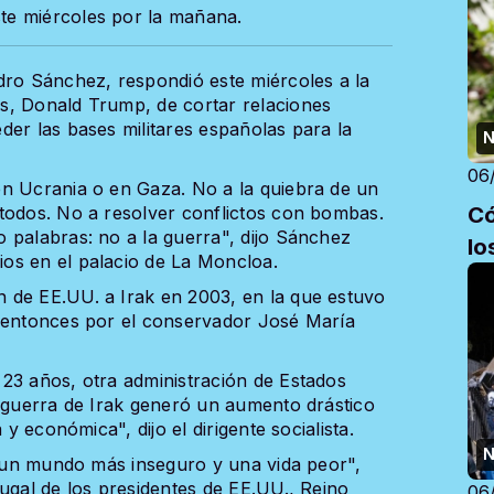
te miércoles por la mañana.
dro Sánchez, respondió este miércoles a la
s, Donald Trump, de cortar relaciones
der las bases militares españolas para la
N
06
en Ucrania o en Gaza. No a la quiebra de un
Có
todos. No a resolver conflictos con bombas.
 palabras: no a la guerra", dijo Sánchez
lo
os en el palacio de La Moncloa.
 de EE.UU. a Irak en 2003, en la que estuvo
o entonces por el conservador José María
23 años, otra administración de Estados
a guerra de Irak generó un aumento drástico
 y económica", dijo el dirigente socialista.
N
s, un mundo más inseguro y una vida peor",
ugal de los presidentes de EE.UU., Reino
06