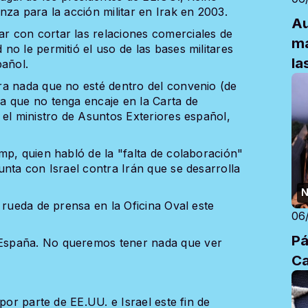
za para la acción militar en Irak en 2003.
Au
 con cortar las relaciones comerciales de
má
o le permitió el uso de las bases militares
la
pañol.
Ve
ra nada que no esté dentro del convenio (de
a que no tenga encaje en la Carta de
 el ministro de Asuntos Exteriores español,
mp, quien habló de la "falta de colaboración"
nta con Israel contra Irán que se desarrolla
N
 rueda de prensa en la Oficina Oval este
06
Pá
España. No queremos tener nada que ver
Ca
por parte de EE.UU. e Israel este fin de