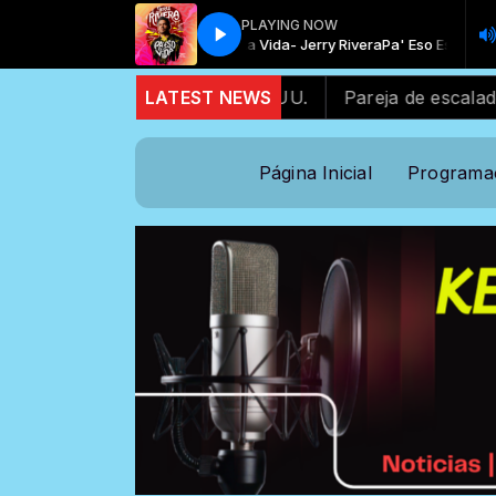
PLAYING NOW
Programación Musical with Locutor standard
Pa' Eso Es La Vida- Jerry Rivera
Pa' Eso Es La Vida- J
Programació
icanos se desvanece en EE.UU.
LATEST NEWS
Pareja de escaladores a
Página Inicial
Programa