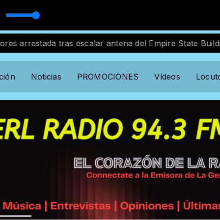
erry Rivera
n Musical with Locutor standard
rrestada tras escalar antena del Empire State Building 
ción
Noticias
PROMOCIONES
Vídeos
Locut