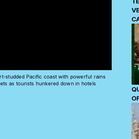
T
V
C
O
t-studded Pacific coast with powerful rains
ets as tourists hunkered down in hotels
QU