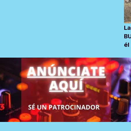
La
BU
él