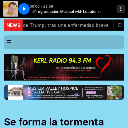
00:00 - 23:59
tor standard
Favor
Juan Gabriel - Te Lo Pido por Favor
Programación Musical with Locutor standard
ado de Trump, tras una enfermedad breve
NEWS
El apoyo la
Se forma la tormenta