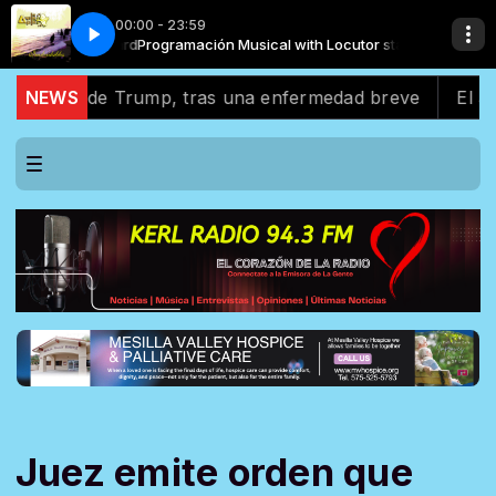
00:00 - 23:59
utor standard
Voy A Olvidar
Los Ángeles Azules - Cómo Te Voy A Olvidar
Programación Musical with Locutor standard
do de Trump, tras una enfermedad breve
NEWS
El apoyo la
Juez emite orden que