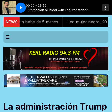
00:00 - 23:59
Programación Musical with Locutor standard
Oscar Medina - Madrecita
Oscar Medina
Programaci
y un bebé de 5 meses
NEWS
Una mujer negra, 29 años, fue 
La administración Trump