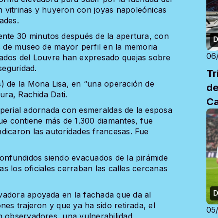
 vitrinas y huyeron con joyas napoleónicas
dades.
ente 30 minutos después de la apertura, con
D
os de museo de mayor perfil en la memoria
06
eados del Louvre han expresado quejas sobre
seguridad.
Tr
) de la Mona Lisa, en “una operación de
de
ura, Rachida Dati.
Ca
mperial adornada con esmeraldas de la esposa
que contiene más de 1.300 diamantes, fue
dicaron las autoridades francesas. Fue
confundidos siendo evacuados de la pirámide
ras los oficiales cerraban las calles cercanas
D
vadora apoyada en la fachada que da al
nes trajeron y que ya ha sido retirada, el
05
n observadores, una vulnerabilidad