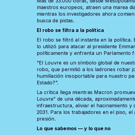
Más de 33.000 obras, desde Mesopotamia,
maestros europeos, atraen una marea diar
mientras los investigadores ahora comie
busca de pistas.
El robo se filtra a la política
El robo se filtró al instante en la polític
lo utilizó para atacar al presidente Emma
políticamente y enfrenta un Parlamento f
“El Louvre es un símbolo global de nuestr
robo, que permitió a los ladrones robar 
humillación insoportable para nuestro paí
Estado?”.
La crítica llega mientras Macron promue
Louvre” de una década, aproximadamente
infraestructura, aliviar el hacinamiento y
2031. Para los trabajadores en el piso, el
presión.
Lo que sabemos — y lo que no