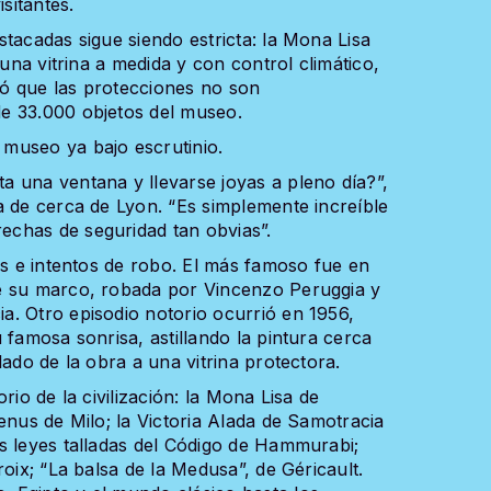
sitantes.
tacadas sigue siendo estricta: la Mona Lisa
 una vitrina a medida y con control climático,
ó que las protecciones no son
e 33.000 objetos del museo.
museo ya bajo escrutinio.
 una ventana y llevarse joyas a pleno día?”,
a de cerca de Lyon. “Es simplemente increíble
chas de seguridad tan obvias”.
os e intentos de robo. El más famoso fue en
e su marco, robada por Vincenzo Peruggia y
. Otro episodio notorio ocurrió en 1956,
 famosa sonrisa, astillando la pintura cerca
lado de la obra a una vitrina protectora.
rio de la civilización: la Mona Lisa de
enus de Milo; la Victoria Alada de Samotracia
s leyes talladas del Código de Hammurabi;
oix; “La balsa de la Medusa”, de Géricault.