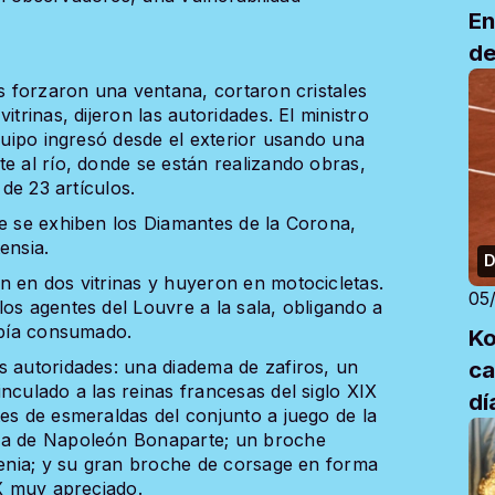
En
de
os forzaron una ventana, cortaron cristales
itrinas, dijeron las autoridades. El ministro
equipo ingresó desde el exterior usando una
e al río, donde se están realizando obras,
 de 23 artículos.
de se exhiben los Diamantes de la Corona,
ensia.
D
n en dos vitrinas y huyeron en motocicletas.
05
os agentes del Louvre a la sala, obligando a
había consumado.
Ko
ca
s autoridades: una diadema de zafiros, un
nculado a las reinas francesas del siglo XIX
dí
es de esmeraldas del conjunto a juego de la
osa de Napoleón Bonaparte; un broche
ugenia; y su gran broche de corsage en forma
IX muy apreciado.