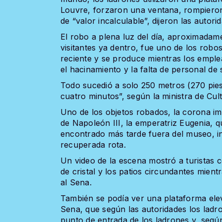
Louvre, forzaron una ventana, rompieron
de “valor incalculable”, dijeron las autori
El robo a plena luz del día, aproximadam
visitantes ya dentro, fue uno de los rob
reciente y se produce mientras los empl
el hacinamiento y la falta de personal de 
Todo sucedió a solo 250 metros (270 pies
cuatro minutos”, según la ministra de Cult
Uno de los objetos robados, la corona i
de Napoleón III, la emperatriz Eugenia, 
encontrado más tarde fuera del museo, in
recuperada rota.
Un video de la escena mostró a turistas 
de cristal y los patios circundantes mient
al Sena.
También se podía ver una plataforma ele
Sena, que según las autoridades los ladro
punto de entrada de los ladrones y, segú