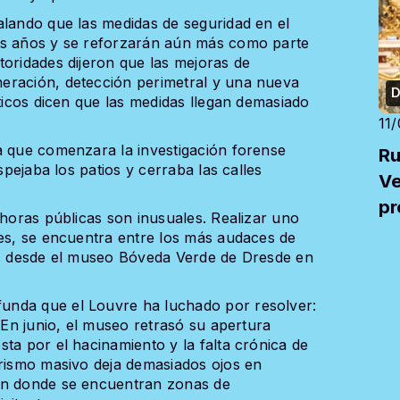
alando que las medidas de seguridad en el
os años y se reforzarán aún más como parte
toridades dijeron que las mejoras de
eración, detección perimetral y una nueva
D
íticos dicen que las medidas llegan demasiado
11
a que comenzara la investigación forense
Ru
spejaba los patios y cerraba las calles
Ve
pr
 horas públicas son inusuales. Realizar uno
co
tes, se encuentra entre los más audaces de
nos desde el museo Bóveda Verde de Dresde en
unda que el Louvre ha luchado por resolver:
. En junio, el museo retrasó su apertura
ta por el hacinamiento y la falta crónica de
urismo masivo deja demasiados ojos en
ón donde se encuentran zonas de