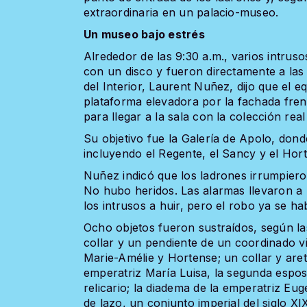
extraordinaria en un palacio-museo.
Un museo bajo estrés
Alrededor de las 9:30 a.m., varios intrus
con un disco y fueron directamente a las v
del Interior, Laurent Nuñez, dijo que el 
plataforma elevadora por la fachada frent
para llegar a la sala con la colección real
Su objetivo fue la Galería de Apolo, don
incluyendo el Regente, el Sancy y el Hort
Nuñez indicó que los ladrones irrumpiero
No hubo heridos. Las alarmas llevaron a l
los intrusos a huir, pero el robo ya se 
Ocho objetos fueron sustraídos, según la
collar y un pendiente de un coordinado vi
Marie-Amélie y Hortense; un collar y aret
emperatriz María Luisa, la segunda esp
relicario; la diadema de la emperatriz E
de lazo, un conjunto imperial del siglo X