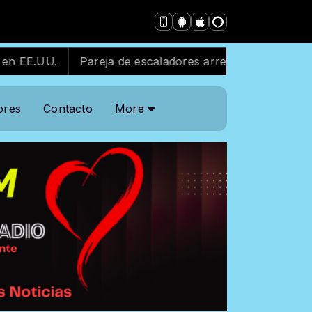
Pareja de escaladores arrestada tras escalar antena de
ores
Contacto
More