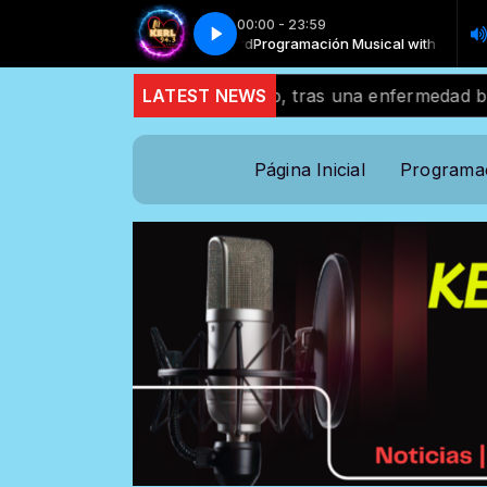
00:00 - 23:59
Willie Gonzalez - You Won't Be Able
Programación Musical with Locutor 
ho aliado de Trump, tras una enfermedad breve
LATEST NEWS
El a
Página Inicial
Programa