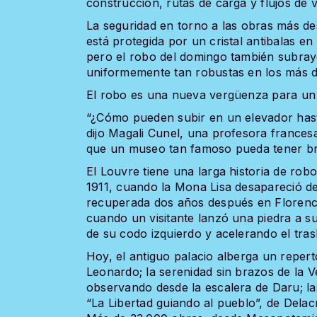
construcción, rutas de carga y flujos de vi
La seguridad en torno a las obras más des
está protegida por un cristal antibalas en
pero el robo del domingo también subray
uniformemente tan robustas en los más d
El robo es una nueva vergüenza para un 
“¿Cómo pueden subir en un elevador hasta
dijo Magali Cunel, una profesora frances
que un museo tan famoso pueda tener bre
El Louvre tiene una larga historia de rob
1911, cuando la Mona Lisa desapareció d
recuperada dos años después en Florencia
cuando un visitante lanzó una piedra a su
de su codo izquierdo y acelerando el tras
Hoy, el antiguo palacio alberga un reperto
Leonardo; la serenidad sin brazos de la V
observando desde la escalera de Daru; la
“La Libertad guiando al pueblo”, de Delacr