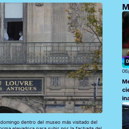
M
D
06
Mé
ci
in
domingo dentro del museo más visitado del
forma elevadora para subir por la fachada del