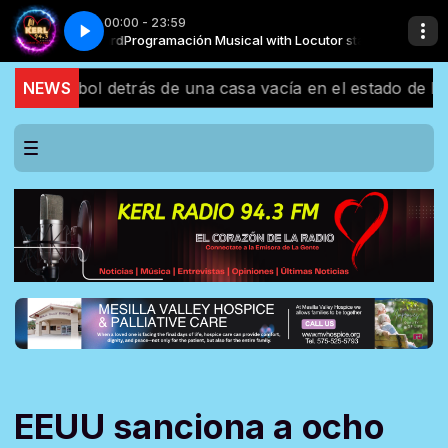
00:00 - 23:59
tor standard
Omar Acedo - Solo Contigo
Programación Musical with Locutor standard
rbol detrás de una casa vacía en el estado de Mississipp
NEWS
EEUU sanciona a ocho