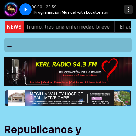
00:00 - 23:59
r standard
n mal amor
Zafiro Sensual - Recuerdos de un mal amor
Programación Musical with Locutor standard
 de Trump, tras una enfermedad breve
NEWS
El apoyo latin
Republicanos y