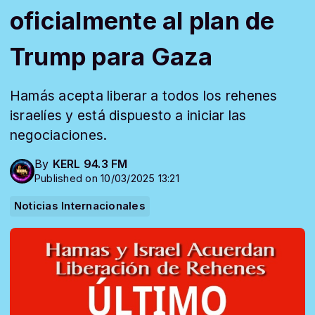
oficialmente al plan de
Trump para Gaza
Hamás acepta liberar a todos los rehenes
israelíes y está dispuesto a iniciar las
negociaciones.
By
KERL 94.3 FM
Published on 10/03/2025 13:21
Noticias Internacionales