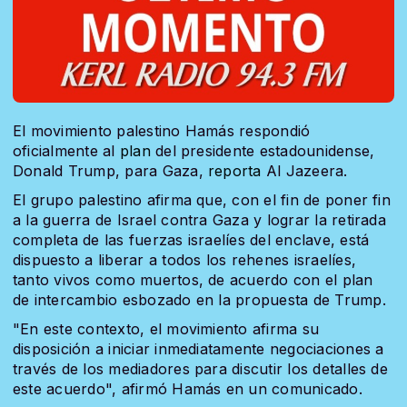
El movimiento palestino Hamás respondió
oficialmente al
plan
del presidente estadounidense,
Donald Trump, para Gaza,
reporta
Al Jazeera.
El grupo palestino afirma que, con el fin de poner fin
a la guerra de Israel contra Gaza y lograr la retirada
completa de las fuerzas israelíes del enclave, está
dispuesto a liberar a todos los rehenes israelíes,
tanto vivos como muertos, de acuerdo con el plan
de intercambio esbozado en la propuesta de Trump.
"En este contexto, el movimiento afirma su
disposición a iniciar inmediatamente negociaciones a
través de los mediadores para discutir los detalles de
este acuerdo", afirmó Hamás en un comunicado.