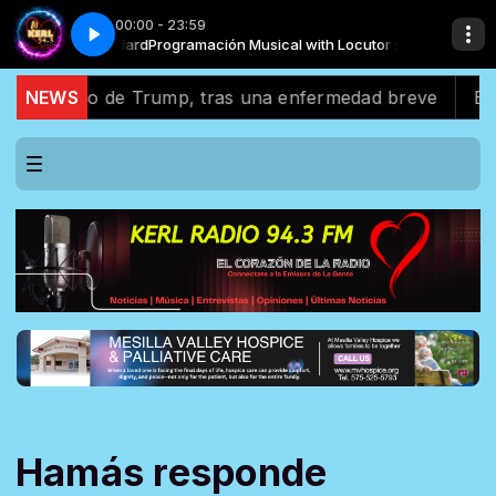
00:00 - 23:59
Locutor standard
Locutor standard
resN_1
Como Yo Quiero A Mis PadresN_1
Programación Musical with Locutor standard
Programación Musical with Locutor standard
aliado de Trump, tras una enfermedad breve
NEWS
El apoyo
Hamás responde