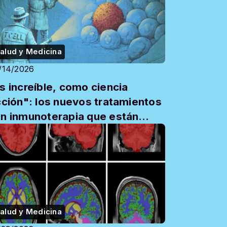
alud y Medicina
/14/2026
s increíble, como ciencia
cción": los nuevos tratamientos
n inmunoterapia que están
iminando el cáncer
alud y Medicina