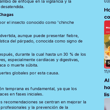
03
mbio de enfoque en la vigilancia y la
l desatendida.
Ho
 Chagas
co
por el insecto conocido como 'chinche
advertida, aunque puede presentar fiebre,
ística del párpado, conocida como signo de
spués, durante la cual hasta un 30 % de los
es, especialmente cardíacas y digestivas,
S
aca o muerte súbita.
11
ertes globales por esta causa.
Al
ho
ión temprana es fundamental, ya que los
li
aces en fases iniciales.
pr
as recomendaciones se centran en mejorar la
 profesionales y la prevención de la