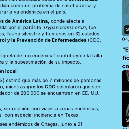
olida como un problema de salud pública y
erarla ya endémica en el país.
es de América Latina,
donde afecta a
ada por el parásito
Trypanosoma cruzi
, fue
S
os, fauna silvestre y humanos en 32 estados
04
trol y la Prevención de Enfermedades
(CDC,
"E
iqueta de 'no endémica' contribuyó a la falta
fi
ca y la subestimación de su impacto.
co
n local
el
S) estimó que más de 7 millones de personas
do, mientras
que los CDC
calcularon que son
rededor de 280.000 se encuentran en EE. UU.,
 sin relación con viajes a zonas endémicas,
 con especial incidencia en Texas.
S
íses endémicos de Chagas, junto a 21