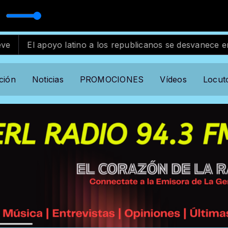
ndard
ndard
 apoyo latino a los republicanos se desvanece en EE.UU.
ción
Noticias
PROMOCIONES
Vídeos
Locut