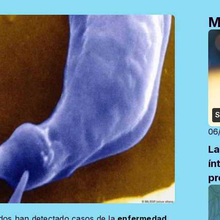
M
S
06
La
ín
pr
idos han detectado casos de la
enfermedad