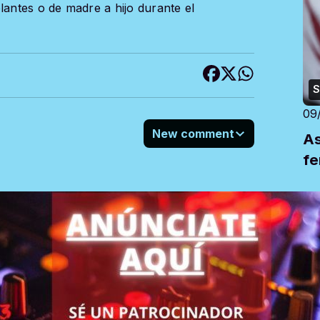
lantes o de madre a hijo durante el
S
09
New comment
As
fe