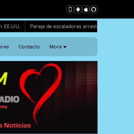
Pareja de escaladores arrestada tras escalar antena 
ores
Contacto
More