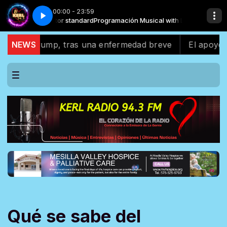
00:00 - 23:59
al with Locutor standard
at - Un Beso Menos
ELENA ROSE & Morat - Un Beso Menos
Programación Musical with Locutor standard
 de Trump, tras una enfermedad breve
NEWS
El apoyo latin
Qué se sabe del