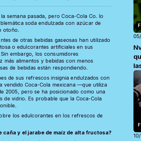
a la semana pasada, pero Coca-Cola Co. lo
mblemática soda endulzada con azúcar de
F
e otoño.
05
ntes de otras bebidas gaseosas han utilizado
Nv
tosa o edulcorantes artificiales en sus
 Sin embargo, los consumidores
qu
z más alimentos y bebidas con menos
la
esas de bebidas están respondiendo.
es de sus refrescos insignia endulzados con
a vendido Coca-Cola mexicana —que utiliza
e 2005, pero se ha posicionado como una
s de vidrio. Es probable que la Coca-Cola
onible.
obre los edulcorantes en los refrescos de
F
e caña y el jarabe de maíz de alta fructosa?
10