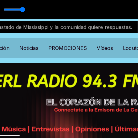
itmo, Sentimiento y Mucho Amor
sissippi y la comunidad quiere respuestas.
Muere sen
ción
Noticias
PROMOCIONES
Vídeos
Locut