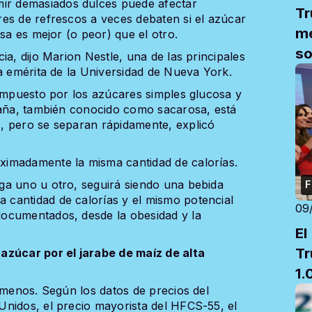
r demasiados dulces puede afectar
Tr
es de refrescos a veces debaten si el azúcar
me
sa es mejor (o peor) que el otro.
so
ia, dijo Marion Nestle, una de las principales
a emérita de la Universidad de Nueva York.
compuesto por los azúcares simples glucosa y
caña, también conocido como sacarosa, está
, pero se separan rápidamente, explicó
imadamente la misma cantidad de calorías.
ga uno u otro, seguirá siendo una bebida
F
cantidad de calorías y el mismo potencial
09
ocumentados, desde la obesidad y la
El
Tr
azúcar por el jarabe de maíz de alta
1.
 menos. Según los datos de precios del
ac
nidos, el precio mayorista del HFCS-55, el