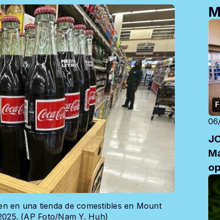
M
F
06
JC
Ma
op
en en una tienda de comestibles en Mount
de 2025. (AP Foto/Nam Y. Huh)