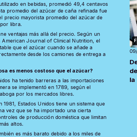
tilizado en bebidas, promedió 49,4 centavos
ista promedio del azúcar de caña refinada fue
 el precio mayorista promedio del azúcar de
or libra.
iene ventajas más allá del precio. Según un
 American Journal of Clinical Nutrition, el
F
stable que el azúcar cuando se añade a
09
rectamente desde los camiones de entrega a
De
de
ctosa es menos costoso que el azúcar?
la
dos ha tenido barreras a las importaciones
imera se implementó en 1789, según el
me
 aboga por los mercados libres.
n 1981, Estados Unidos tiene un sistema que
na vez que se ha importado una cierta
ontroles de producción doméstica que limitan
más altos.
ambién es más barato debido a los miles de