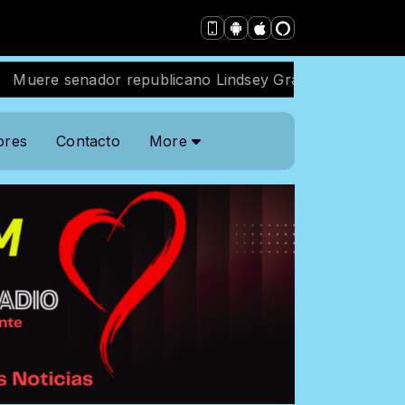
ador republicano Lindsey Graham, estrecho aliado de T
ores
Contacto
More