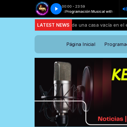
00:00 - 23:59
Sentimiento y Mucho Amor
cal with Locutor standard
Programación Musical with Locutor standard
EL MEJOR MIX DE BACHATA x CUMBIA 2026 _ R
e un árbol detrás de una casa vacía en el estado de Mis
LATEST NEWS
Página Inicial
Programa