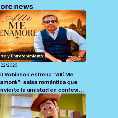
ore news
rte y Entretenimiento
/22/2026
il Robinson estrena “Allí Me
amoré”: salsa romántica que
nvierte la amistad en confesión
e amor