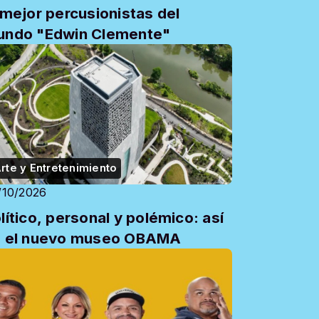
 mejor percusionistas del
ndo "Edwin Clemente"
rte y Entretenimiento
/10/2026
lítico, personal y polémico: así
s el nuevo museo OBAMA