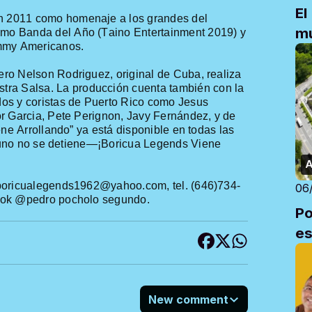
El
n
2011
como
homenaje
a
los
grandes
de
l
mu
omo
Banda del Año (Taino
Entertainment
2019) y
my Americanos.
ero
Nelson Rodriguez, original de Cuba,
realiza
stra
Salsa. La
producción
cuenta
también con la
dos
y
coristas
de Puerto Rico
como
Jesus
 Garcia, Pete Perignon, Javy Fernández, y de
ene Arrollando” ya está disponible en todas las
no no se
detiene
—¡Boricua
Legends
Viene
A
boricualegends1962@yahoo.com
, tel. (646)734-
06
ook @pedro pocholo segundo.
Po
e
New comment