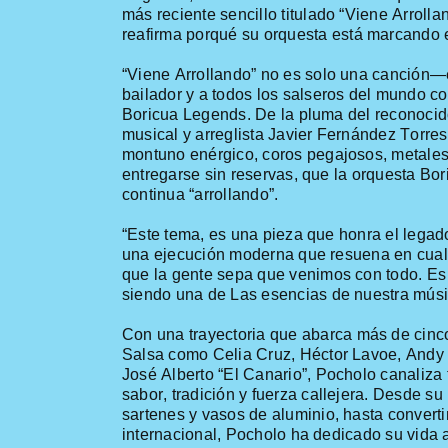
más
reciente sencillo titulado “Viene Arrol
reafirma
porqué
su
orquesta
está
marcando
“
Viene
Arrollando
” no es solo
una
canción—
bailador
y a
todos
los
salseros del
mundo
c
Boricua Legends. De la
pluma
del
reconoci
musical y
arreglista
Javier Fernández Torres
montuno
enérgico
,
coros
pegajosos
,
metale
entregarse
sin reservas, que la orquesta Bo
continua
“arrollando”.
“Este tema, es una pieza que honra el legad
una ejecución moderna que resuena en cual
que la
gente sepa que venimos con todo. Es f
siendo una de
L
as
esencias
de
nuestra
mús
Con
una
trayectoria
que
abarca
más
de
cinc
Salsa
como
Celia Cruz, Héctor Lavoe, And
José Alberto
“El Canario
”,
Pocholo
canaliza
sabor
,
tradición
y
fuerza
callejera
.
Desde
su
sartenes
y
vasos
de
aluminio, hasta converti
internacional, Pocholo ha dedicado
su
vida
a