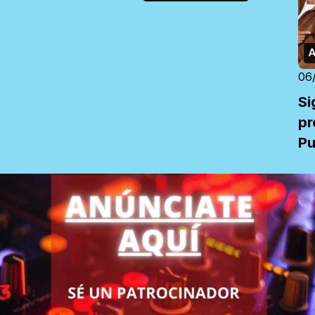
A
06
Si
pr
Pu