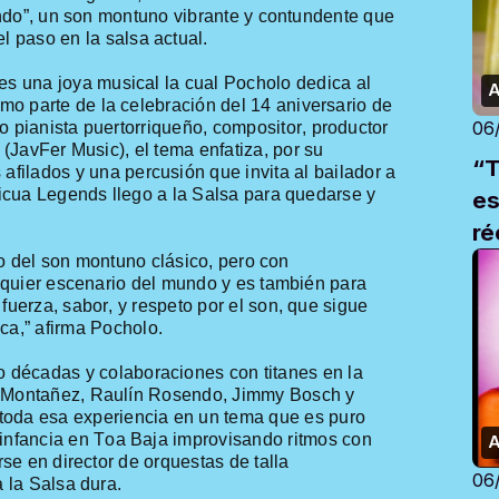
lando”, un son montuno vibrante y contundente que
el
paso
en
la salsa actual.
es
una
joya
musical la
cual
Pocholo
dedica
al
A
omo
parte
de la
celebración
del 14
aniversario
de
06
do
pianista
puertorriqueño
, compositor, productor
 (
JavFer
Music),
el
tema
enfatiza
,
por
su
“T
s
afilados
y
una
percusión
que
invita
al
bailador
a
ricua
Legends
llego a la Salsa para quedarse y
es
ré
mi
o del son montuno clásico, pero con
quier escenario del mundo y es también para
uerza, sabor, y respeto por el son, que sigue
ica
,”
afirma
Pocholo
.
o
décadas
y
colaboraciones
con
titanes
en
la
y Montañez,
Raulín
Rosendo, Jimmy Bosch y
toda
esa
experiencia
en
un
tema
que es puro
infancia
en
Toa Baja
improvisando
ritmos
con
A
rse en director de orquestas de talla
06
 la Salsa dura.