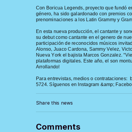
Con Boricua
Legends
,
proyecto
que
fundó
e
género
, ha
sido
galardonado
con
premios
c
prenominaciones
a
los
Latin
Grammy y Gram
En
esta
nueva
producción
,
el
cantante y
son
su
debut
como
cantante
en
el
genero
de
nue
participación
de
reconocidos
músicos
invita
Alonso,
Juaco
Cardona, Sammy Velez, Victor
Nueva York
el bajista Marcos
Gonzalez
. “Vi
plataformas
digitales
. Este
año
,
el
son montu
Arrollando
!
Para
entrevistas
,
medios
o
contrataciones
:
5724. Síguenos en Instagram &
amp
; Faceb
Share this news
Comments