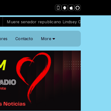
senador republicano Lindsey Graham, estrecho aliado d
ores
Contacto
More