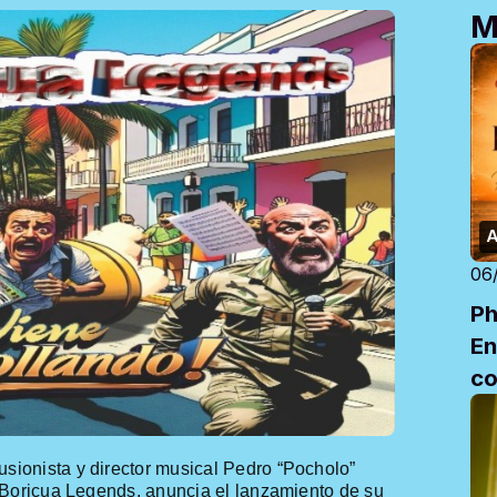
M
A
06
Ph
En
co
d
usionista
y director musical Pedro “
Pocholo
”
 Boricua
Legends
, anuncia el lanzamiento de su