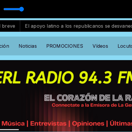
ard
El apoyo latino a los republicanos se desvanece en EE.
ción
Noticias
PROMOCIONES
Vídeos
Locut