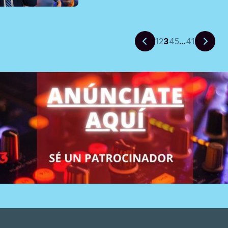
1
2
3
4
5
...
41