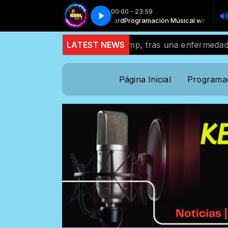
00:00 - 23:59
Musical with Locutor standard
r Latino - Cumbia Colombiana
Sabor Latino - Cumbia Colombiana
Programación Musical with Locutor stand
estrecho aliado de Trump, tras una enfermedad breve
LATEST NEWS
Página Inicial
Programa