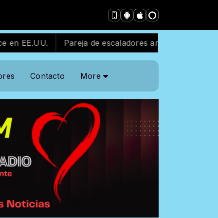
UU.
Pareja de escaladores arrestada tras escalar ant
ores
Contacto
More