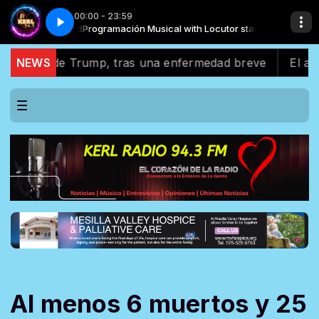
00:00 - 23:59
zo x Maluma
or standard
Programación Musical with Locutor standard
Amor En Coma - MTZ Manuel Turizo x Maluma
o de Trump, tras una enfermedad breve
NEWS
El apoyo lat
Al menos 6 muertos y 25