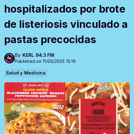
hospitalizados por brote
de listeriosis vinculado a
pastas precocidas
By
KERL 94.3 FM
Published on 11/03/2025 15:16
Salud y Medicina