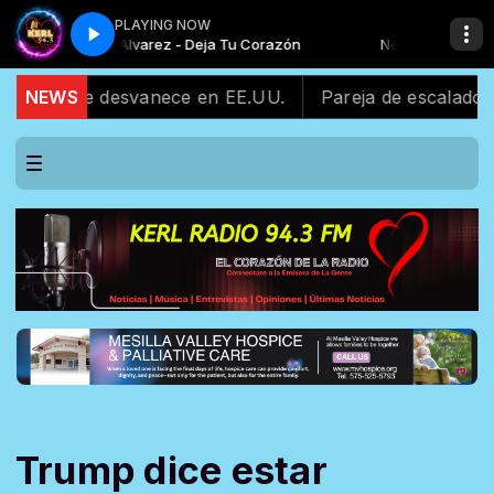
PLAYING NOW
Programación Musical with Locutor standard
Nell Alvarez - Deja Tu Corazón
Nell Alvarez - Deja Tu
Programación Musica
nos se desvanece en EE.UU.
NEWS
Pareja de escaladores arre
Trump dice estar