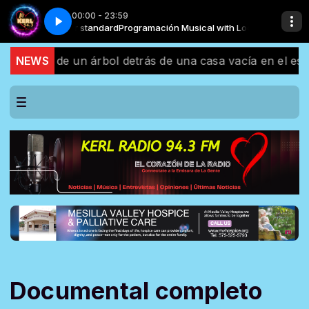
00:00 - 23:59
al with Locutor standard
a Romántica
TU MIRADA _ Salsa Romántica
Programación Musical with Locutor standard
lgada de un árbol detrás de una casa vacía en el estado 
NEWS
Documental completo