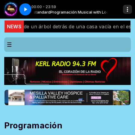
00:00 - 23:59
cal with Locutor standard
os - MT Manuel Turizo
Te Hacen Falta Dos - MT Manuel Turizo
Programación Musical with Locutor standard
olgada de un árbol detrás de una casa vacía en el estado
NEWS
Programación